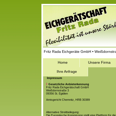
Fritz Rada Eichgeräte GmbH • Weißdornstra
Home
Unsere Firma
Ihre Anfrage
Impressum
Gesetzliche Anbieterkennung
Fritz Rada Eichgerätschaft GmbH
Weißdornstraße 3
09356 St. Egidien
Amtsgericht Chemnitz, HRB 30389
Alternative Streitbeilegung:
Die Europäische Kommission stellt eine Plattform für die