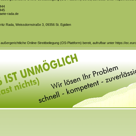
444
445
aete-rada.de
 Fritz Rada, Weissdornstraße 3, 09356 St. Egidien
 außergerichtliche Online-Streitbeilegung (OS-Plattform) bereit, aufrufbar unter
https://ec.eur