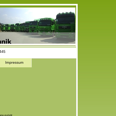
3445
Impressum
opa.eu/odr